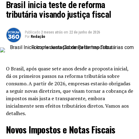
Brasil inicia teste de reforma
deficiência, é essencial que haja uma avaliação
individualizada por uma equipe multidisciplinar. Médicos
tributária visando justiça fiscal
e psicólogos devem atestar a limitação do paciente em
realizar suas atividades diárias e participar da sociedade
Publicado
2 meses atrás
em
22 de junho de 2026
em igualdade de condições.
Por
Redação
Alterações na Legislação
A nova lei altera a Lei 14.705 de 2023, que já estabelecia
O Brasil, após quase sete anos desde a proposta inicial,
diretrizes para o tratamento de síndromes como
dá os primeiros passos na reforma tributária sobre
fibromialgia, fadiga crônica e dor regional aguda pelo
consumo. A partir de 2026, empresas estarão obrigadas
Sistema Único de Saúde (SUS). Essa mudança em um
a seguir novas diretrizes, que visam tornar a cobrança de
contexto mais amplo demonstra o comprometimento
impostos mais justa e transparente, embora
do governo em abordar questões de saúde e inclusão das
inicialmente sem efeitos tributários diretos. Vamos aos
pessoas com doenças síndromicas.
detalhes.
A Evolução da Proposta Legislativa
Novos Impostos e Notas Fiscais
O projeto que culminou na nova legislação, conhecido