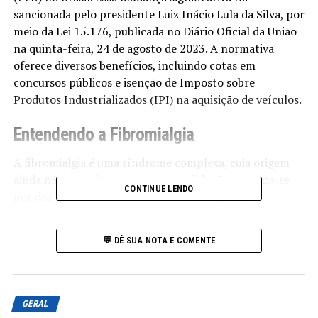
sancionada pelo presidente Luiz Inácio Lula da Silva, por
meio da Lei 15.176, publicada no Diário Oficial da União
na quinta-feira, 24 de agosto de 2023. A normativa
oferece diversos benefícios, incluindo cotas em
concursos públicos e isenção de Imposto sobre
Produtos Industrializados (IPI) na aquisição de veículos.
Entendendo a Fibromialgia
A fibromialgia é uma síndrome complexa, cuja origem
ainda não é totalmente compreendida. Caracteriza-se
CONTINUE LENDO
por dor crônica nos músculos e articulações,
acompanhada de uma gama de sintomas como fadiga,
ansiedade, depressão e tontura. A condição impacta
💬 DÊ SUA NOTA E COMENTE
significativamente a qualidade de vida dos afetados,
levando à necessidade de medidas mais assertivas de
inclusão social.
GERAL
Para que a fibromialgia seja reconhecida como