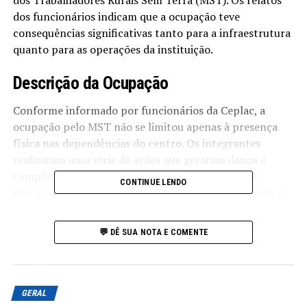
dos Trabalhadores Rurais Sem Terra (MST). Os relatos
dos funcionários indicam que a ocupação teve
consequências significativas tanto para a infraestrutura
quanto para as operações da instituição.
Descrição da Ocupação
Conforme informado por funcionários da Ceplac, a
ocupação pelo MST não se limitou apenas à presença
física nas dependências do centro. Os integrantes
realizaram uma série de ações que geraram danos e
complicações operacionais. Entre essas ações, foi
CONTINUE LENDO
destacado o corte de cercas ao redor das instalações, o
que contribuiu para a insegurança na área.
💬 DÊ SUA NOTA E COMENTE
Danos à Infraestrutura
Os relatórios internos da Ceplac indicam que, além do
corte de cercas, foram feitas ligações de energia
GERAL
inadequadas, resultando em curtos-circuitos. Essa