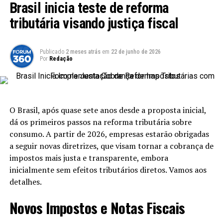
Brasil inicia teste de reforma
situação gerou não apenas problemas elétricos, mas
tributária visando justiça fiscal
também queimou equipamentos essenciais para a
pesquisa e a operação do centro. A situação está sendo
avaliada, mas os danos potenciais podem impactar
Publicado
2 meses atrás
em
22 de junho de 2026
significativamente as atividades diárias da instituição.
Por
Redação
Impedimento ao Acesso de Servidores
Outro ponto crítico da ocupação foi a restrição de
O Brasil, após quase sete anos desde a proposta inicial,
acesso para os servidores da Ceplac. Muitos funcionários
dá os primeiros passos na reforma tributária sobre
relataram que não puderam acessar as instalações, o que
consumo. A partir de 2026, empresas estarão obrigadas
interrompeu os trabalhos de pesquisa e os serviços que
a seguir novas diretrizes, que visam tornar a cobrança de
dependem do funcionamento adequado do centro. A
impostos mais justa e transparente, embora
falta de acesso é uma preocupação que pode prejudicar
inicialmente sem efeitos tributários diretos. Vamos aos
a continuidade de projetos em andamento, além de
detalhes.
impactar cronogramas já estabelecidos.
Novos Impostos e Notas Fiscais
Leia Também:
Crescimento de
despesas do SUS pode superar