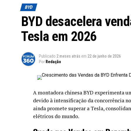
BYD
BYD desacelera vend
Tesla em 2026
Publicado
2 meses atrás
em
22 de junho de 2026
Por
Redação
A montadora chinesa BYD experimenta uma
devido à intensificação da concorrência n
ainda promete superar a Tesla, consolidan
elétricos do mundo.