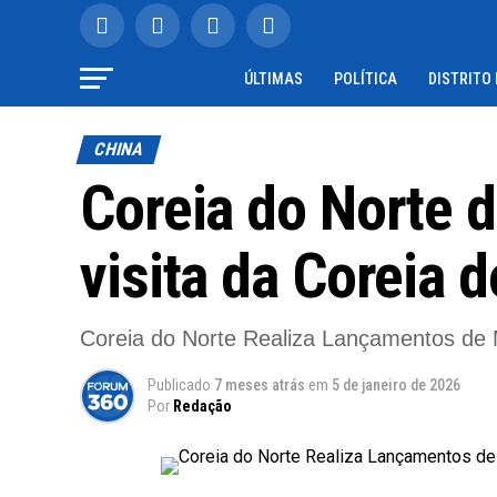
ÚLTIMAS
POLÍTICA
DISTRITO
CHINA
Coreia do Norte d
visita da Coreia d
Coreia do Norte Realiza Lançamentos de 
Publicado
7 meses atrás
em
5 de janeiro de 2026
Por
Redação