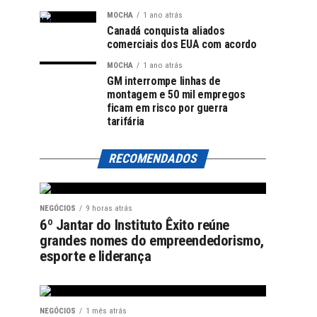
MOCHA
1 ano atrás
Canadá conquista aliados
comerciais dos EUA com acordo
MOCHA
1 ano atrás
GM interrompe linhas de
montagem e 50 mil empregos
ficam em risco por guerra
tarifária
RECOMENDADOS
NEGÓCIOS
9 horas atrás
6º Jantar do Instituto Êxito reúne
grandes nomes do empreendedorismo,
esporte e liderança
NEGÓCIOS
1 mês atrás