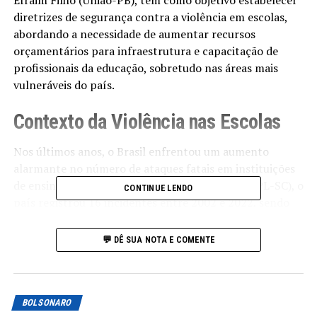
Efraim Filho (União-PB), tem como objetivo estabelecer
diretrizes de segurança contra a violência em escolas,
abordando a necessidade de aumentar recursos
orçamentários para infraestrutura e capacitação de
profissionais da educação, sobretudo nas áreas mais
vulneráveis do país.
Contexto da Violência nas Escolas
Nos últimos anos, o Brasil enfrentou um aumento
alarmante no número de ataques fatais em instituições
de ensino. De acordo com o senador Jorge Seif (PL-SC), o
CONTINUE LENDO
país registrou 16 incidentes entre 2002 e 2022, sendo
que metade desses eventos ocorreu nos últimos dois
anos. Os ataques em Santa Catarina, como os de
💬 DÊ SUA NOTA E COMENTE
Saudades e Blumenau, geraram preocupação e revolta.
“A escola deve ser um lugar santo. Quando esses eventos
ocorrem, ficamos perplexos e em choque. Não se trata
BOLSONARO