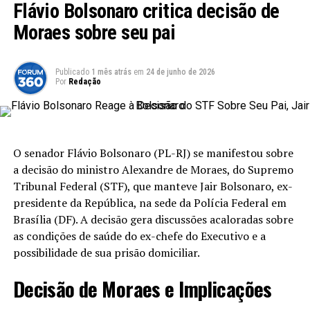
de fatos isolados, mas de um fenômeno que demanda
Flávio Bolsonaro critica decisão de
uma resposta efetiva”, afirmou Seif durante o debate.
Moraes sobre seu pai
Medidas Propostas pelo PL
Publicado
1 mês atrás
em
24 de junho de 2026
5.671/2023
Por
Redação
O projeto apresentado busca alterar a legislação sobre o
Fundo Nacional de Segurança Pública
para garantir
mais recursos dedicados a ações de segurança nas
O senador Flávio Bolsonaro (PL-RJ) se manifestou sobre
escolas. As medidas propostas são obrigatórias tanto
a decisão do ministro Alexandre de Moraes, do Supremo
para instituições públicas quanto privadas, e incluem a
Tribunal Federal (STF), que manteve Jair Bolsonaro, ex-
capacitação de profissionais, a instalação de sistemas de
presidente da República, na sede da Polícia Federal em
monitoramento e a criação de protocolos de segurança.
Brasília (DF). A decisão gera discussões acaloradas sobre
as condições de saúde do ex-chefe do Executivo e a
Necessidade de Rigidez nas Leis
possibilidade de sua prisão domiciliar.
O senador Sérgio Moro (União-PR) enfatizou a
Decisão de Moraes e Implicações
importância de um endurecimento das leis relacionadas
a homicídios em ambientes escolares. Moro propôs a