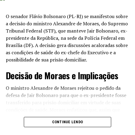
Exportações e Potencial do Brasil na
O senador Flávio Bolsonaro (PL-RJ) se manifestou sobre
a decisão do ministro Alexandre de Moraes, do Supremo
Indústria Automotiva
Tribunal Federal (STF), que manteve Jair Bolsonaro, ex-
presidente da República, na sede da Polícia Federal em
Oportunidade de Exportação
Brasília (DF). A decisão gera discussões acaloradas sobre
O Brasil possui uma “vocação natural” para a exportação
as condições de saúde do ex-chefe do Executivo e a
de produtos industrializados, na visão de Santiago
possibilidade de sua prisão domiciliar.
Chamorro, presidente da GM na América do Sul. Ele
Decisão de Moraes e Implicações
ressaltou que é crucial que fabricantes e reguladores
trabalhem em conjunto para aproveitar todo o
O ministro Alexandre de Moraes rejeitou o pedido da
potencial da produção brasileira.
defesa de Jair Bolsonaro para que o ex-presidente fosse
Chamorro enfatizou que os veículos fabricados no Brasil
transferido para prisão domiciliar em virtude de suas
devem ser mais do que uma simples etiqueta de
condições de saúde. Moraes enfatizou que, assim que
“fabricado no Brasil”. É essencial que esses produtos
Bolsonaro receber alta do Hospital DF Star, ele deverá
CONTINUE LENDO
sejam verdadeiramente industrializados e competitivos
ser transferido para a superintendência da Polícia
nos mercados internacionais.
Federal, onde continuará cumprindo sua pena de 27