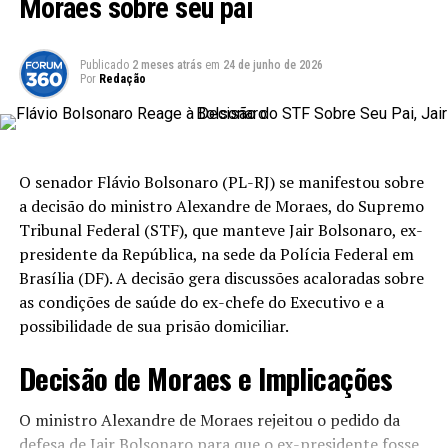
Moraes sobre seu pai
Ampliação da Tributação sobre Investimentos
Uma das mudanças mais significativas é a ampliação da
Publicado
2 meses atrás
em
24 de junho de 2026
tributação sobre investimentos que atualmente gozam
Por
Redação
de isenção. Isso inclui a tributação de fundos de
investimento, que abrange letras de crédito e fundos
imobiliários. A medida visa aumentar a arrecadação e
corrigir o que o governo considera distorções no sistema
O senador Flávio Bolsonaro (PL-RJ) se manifestou sobre
tributário atual.
a decisão do ministro Alexandre de Moraes, do Supremo
Tribunal Federal (STF), que manteve Jair Bolsonaro, ex-
Novas Regras para Ativos Virtuais
presidente da República, na sede da Polícia Federal em
Brasília (DF). A decisão gera discussões acaloradas sobre
Além disso, a MP introduz regras específicas para a
as condições de saúde do ex-chefe do Executivo e a
tributação de ativos virtuais, operações em bolsa,
possibilidade de sua prisão domiciliar.
empréstimos de ativos e investidores estrangeiros. Esta
abordagem reflete a crescente importância dos ativos
Decisão de Moraes e Implicações
digitais no mercado financeiro e a necessidade de
regulamentação para garantir um ambiente fiscal justo.
O ministro Alexandre de Moraes rejeitou o pedido da
defesa de Jair Bolsonaro para que o ex-presidente fosse