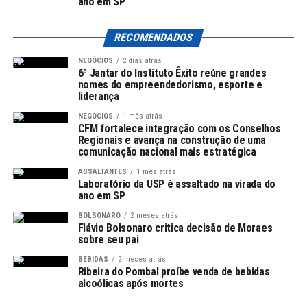
ano em SP
A discussão sobre a prisão de Jair Bolsonaro também
mercado financeiro nacional, exigindo uma postura
acompanhado por figuras políticas locais, como o
Leia Também:
Punição ao ex-
levanta questões sobre direitos humanos no Brasil. A
proativa por parte de todos os envolvidos.
senador Rodrigo Pacheco (PSD-MG), o presidente ainda
ministro Bento Albuquerque por caso
RECOMENDADOS
possibilidade de um ex-presidente enfrentar
busca consolidar seu apoio para a próxima eleição.
de joias sauditas
dificuldades em sua detenção, em comparação com
NEGÓCIOS
2 dias atrás
TÓPICOS RELACIONADOS:
Cenário Político e Desafios de
cidadãos comuns, pode resultar em críticas e avaliações
6º Jantar do Instituto Êxito reúne grandes
Políticas Locais e Seus Impactos
nomes do empreendedorismo, esporte e
A SEGUIR
ao sistema penal brasileiro.
liderança
Lula entrega 2.837 unidades do Minha Casa, Minha Vida no
Candidaturas
MA
Em sua Carta de Conjuntura, o Ipea destacou duas
Conclusão: O Que Vem a Seguir?
NEGÓCIOS
1 mês atrás
CFM fortalece integração com os Conselhos
políticas que contribuíram para a atual situação fiscal. A
A Relação com Rodrigo Pacheco
NÃO PERCA
Regionais e avança na construção de uma
Senador celebra primeiro ano do Hospital de Amor em
primeira refere-se à correção do salário mínimo, que
comunicação nacional mais estratégica
A situação de Jair Bolsonaro e a resposta do senador
Campina
agora prevê aumento acima da inflação de até 2,5%. Essa
Durante suas visitas, Lula e Pacheco tiveram interações
Flávio Bolsonaro à decisão do STF sinalizam um
ASSALTANTES
1 mês atrás
medida impacta consideravelmente os benefícios
que destacaram o senador como uma figura potencial
Laboratório da USP é assaltado na virada do
ambiente de elevada tensão política. À medida que as
ano em SP
previdenciários, aumentando a maior despesa do
para uma candidatura gubernamental. Contudo, as
eleições se aproximam, é vital que os cidadãos
Redação
governo.
relações entre eles enfrentam desafios. Pacheco, que
BOLSONARO
2 meses atrás
acompanhem as discussões em torno da saúde dos
Flávio Bolsonaro critica decisão de Moraes
almejava uma indicação ao Supremo Tribunal Federal,
detentos e os direitos que estes possuem. O
sobre seu pai
A segunda política citada é a mudança nas regras de
viu seu nome ser preterido a favor de Jorge Messias, o
desenvolvimento desta situação poderá impactar
Equipe responsável pela curadoria e publicação das principais notícias
gastos para Saúde e Educação, assegurando que estes
BEBIDAS
2 meses atrás
que gerou incertezas sobre sua permanência na política.
decisivamente na narrativa política do país,
no Fórum 360. Nosso compromisso é informar com agilidade, clareza e
Ribeira do Pombal proíbe venda de bebidas
sigam crescimento superior à inflação, diretamente
Além disso, a recente filiação de Mateus Simões, vice de
alcoólicas após mortes
responsabilidade.
influenciando tanto a defesa dos direitos humanos
vinculado à receita corrente líquida. Segundo o Ipea, a
Zema, ao PSD complicou ainda mais um possível
quanto o futuro político da família Bolsonaro.