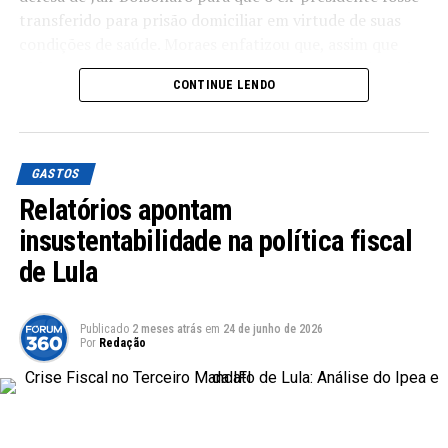
Leia Também:
Punição ao ex-
transferido para prisão domiciliar em virtude de suas
ministro Bento Albuquerque por caso
condições de saúde. Moraes enfatizou que, assim que
de joias sauditas
Bolsonaro receber alta do Hospital DF Star, ele deverá
CONTINUE LENDO
ser transferido para a superintendência da Polícia
Impactos na Tributação de Apostas
Federal, onde continuará cumprindo sua pena de 27
Outro ponto relevante da MP 1.303/2025 é a ampliação
anos de prisão.
da tributação sobre apostas de quota fixa (bets). O
GASTOS
Condições de Saúde de Jair Bolsonaro
governo argumenta que essa medida é essencial para
Relatórios apontam
garantir uma maior justiça fiscal e para combater a
Flávio Bolsonaro sustentou que a situação de saúde de
evasão tributária nesse setor em expansão.
insustentabilidade na política fiscal
seu pai é delicada, indicando até mesmo o risco de um
de Lula
Objetivos da Medida Provisória
AVC devido a complicações enfrentadas por Jair
Bolsonaro. “Meu pai precisa de cuidados que não podem
De acordo com o Ministério da Fazenda, a MP
ser garantidos em uma prisão”, afirmou o senador em
Publicado
2 meses atrás
em
24 de junho de 2026
1.303/2025 tem como principal objetivo “corrigir
Por
Redação
suas declarações nas redes sociais.
distorções, construir isonomia tributária e manter o
equilíbrio fiscal do Brasil”. A expectativa é que essas
Reação de Flávio Bolsonaro
mudanças contribuam para um sistema tributário mais
justo e eficiente, refletindo as dinâmicas do mercado
Em seu perfil na plataforma X, Flávio expressou