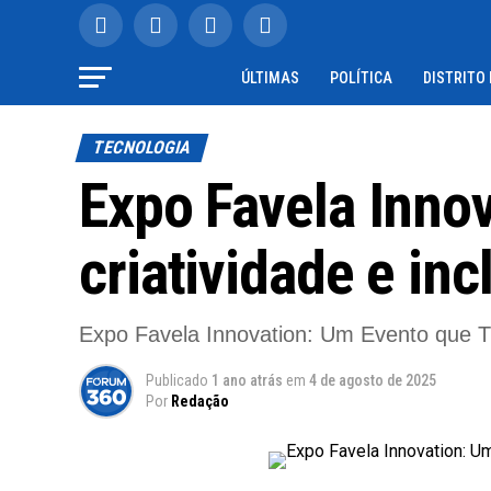
ÚLTIMAS
POLÍTICA
DISTRITO
TECNOLOGIA
Expo Favela Inno
criatividade e in
Expo Favela Innovation: Um Evento que 
Publicado
1 ano atrás
em
4 de agosto de 2025
Por
Redação