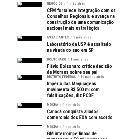
NEGÓCIOS
1 mês atrás
CFM fortalece integração com os
Conselhos Regionais e avança na
construção de uma comunicação
nacional mais estratégica
ASSALTANTES
1 mês atrás
Laboratório da USP é assaltado
na virada do ano em SP
BOLSONARO
1 mês atrás
Flávio Bolsonaro critica decisão
de Moraes sobre seu pai
DISTRITO FEDERAL
11 meses atrás
Império das Maquiagens
movimenta R$ 500 mi com
falsificações, diz PCDF
MOCHA
1 ano atrás
Canadá conquista aliados
comerciais dos EUA com acordo
MOCHA
1 ano atrás
GM interrompe linhas de