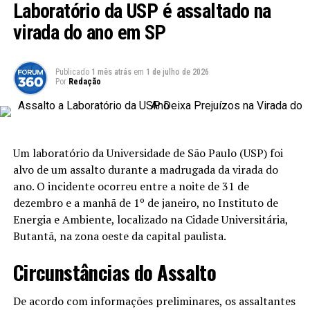
Laboratório da USP é assaltado na
subsistência e desenvolvimento.
virada do ano em SP
Histórico e Acompanhamento da Proposta
Publicado
1 mês atrás
em
1 de julho de 2026
De autoria do deputado Murilo Galdino (Republicanos-
Por
Redação
PB), o PL 5.350/2023 recebeu aprovação na Comissão de
Agricultura (CRA) do Senado em julho de 2025, com a
relatoria do senador Rogério Marinho (PL-RN). Durante
a análise, o senador ampliou o escopo da proposta,
Um laboratório da Universidade de São Paulo (USP) foi
incluindo aspectos de capacitação técnica e acesso a
alvo de um assalto durante a madrugada da virada do
insumos, além do já mencionado financiamento para os
ano. O incidente ocorreu entre a noite de 31 de
agricultores familiares.
dezembro e a manhã de 1º de janeiro, no Instituto de
Energia e Ambiente, localizado na Cidade Universitária,
Leia Também:
Sugestão Legislativa
Butantã, na zona oeste da capital paulista.
Propõe Equiparação de Auxílios no
Senado
Circunstâncias do Assalto
A Relevância da Segurança Hídrica e
De acordo com informações preliminares, os assaltantes