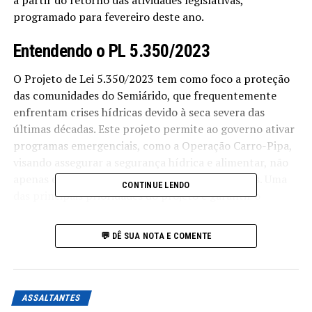
a partir do retorno das atividades legislativas,
programado para fevereiro deste ano.
Entendendo o PL 5.350/2023
O Projeto de Lei 5.350/2023 tem como foco a proteção
das comunidades do Semiárido, que frequentemente
enfrentam crises hídricas devido à seca severa das
últimas décadas. Este projeto permite ao governo ativar
programas emergenciais, como a Operação Carro-Pipa,
visando assegurar a segurança hídrica e alimentar, não
apenas em áreas rurais, mas também em urbanas. Uma
CONTINUE LENDO
das principais prioridades do projeto é garantir o
fornecimento de água e alimentos às escolas públicas.
💬 DÊ SUA NOTA E COMENTE
O projeto também prevê a criação de linhas de
financiamento direcionadas a pequenos produtores que
se veem impactados pela estiagem. Este aspecto é
crucial, pois a agricultura familiar é vital para a
ASSALTANTES
economia dessas comunidades, contribuindo para a sua