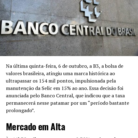
Comparativo com o Euro
O dólar atingiu o seu maior valor em várias semanas,
desde 4 de junho, e acumula uma alta de
2,87%
em julho.
Contudo, em comparação ao ano passado, a moeda
americana ainda registra uma queda de
9,49%
em 2025.
O euro, por sua vez, teve um movimento inverso e
fechou o dia aos
R$ 6,47
, apresentando um recuo de
0,78%
.
Na última quinta-feira, 6 de outubro, a B3, a bolsa de
valores brasileira, atingiu uma marca histórica ao
Leia Também:
Inteligência Artificial:
ultrapassar os 154 mil pontos, impulsionada pela
Crescimento Explosivo ou Bolha à
manutenção da Selic em 15% ao ano. Essa decisão foi
Vista?
anunciada pelo Banco Central, que indicou que a taxa
permanecerá nesse patamar por um “período bastante
Impacto do Acordo Comercial com os
prolongado”.
EUA
Mercado em Alta
A alta do dólar e a queda do euro podem ser atribuídas